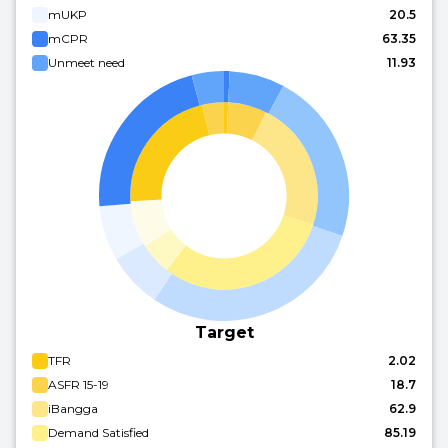
mUKP
20.5
mCPR
63.35
Unmeet need
11.93
Target
TFR
2.02
ASFR 15-19
18.7
iBangga
62.9
Demand Satisfied
85.19