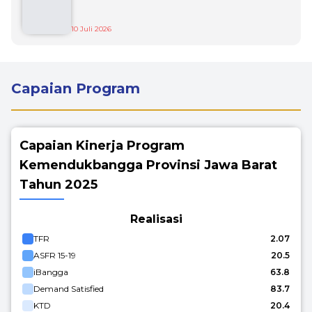
10 Juli 2026
Capaian Program
Capaian Kinerja Program
Kemendukbangga Provinsi Jawa Barat
Tahun 2025
Realisasi
TFR
2.07
ASFR 15-19
20.5
iBangga
63.8
Demand Satisfied
83.7
KTD
20.4